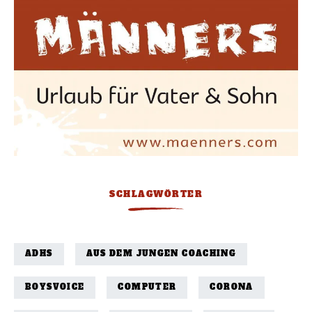
SCHLAGWÖRTER
ADHS
AUS DEM JUNGEN COACHING
BOYSVOICE
COMPUTER
CORONA