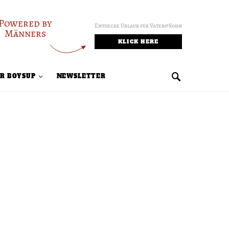
Powered by
Entdecke Urlaub für Vater&Sohn
Männers
KLICK HERE
R BOYSUP
NEWSLETTER