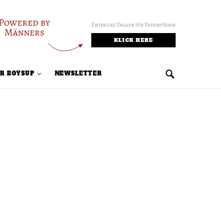
Powered by
Entdecke Urlaub für Vater&Sohn
Männers
KLICK HERE
R BOYSUP
NEWSLETTER