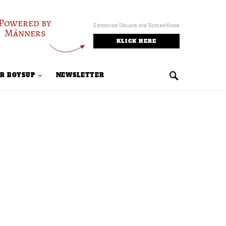
Powered by
Entdecke Urlaub für Vater&Sohn
Männers
KLICK HERE
R BOYSUP
NEWSLETTER