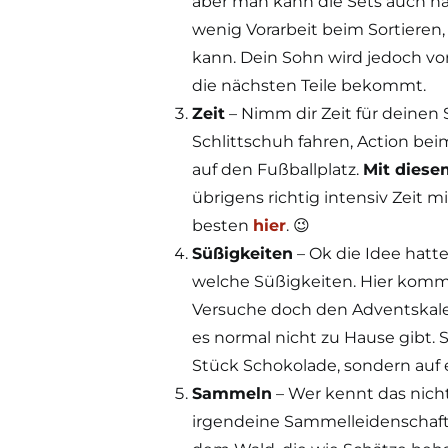
aber man kann die Sets auch nach
wenig Vorarbeit beim Sortieren
kann. Dein Sohn wird jedoch vor
die nächsten Teile bekommt.
Zeit
– Nimm dir Zeit für deinen 
Schlittschuh fahren, Action bei
auf den Fußballplatz.
Mit diese
übrigens richtig intensiv Zeit
besten
hier
. 😉
Süßigkeiten
– Ok die Idee hatte
welche Süßigkeiten. Hier kommt 
Versuche doch den Adventskale
es normal nicht zu Hause gibt. S
Stück Schokolade, sondern auf
Sammeln
– Wer kennt das nich
irgendeine Sammelleidenschaft.