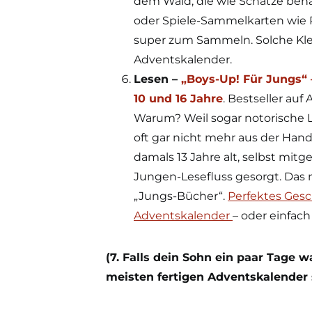
dem Wald, die wie Schätze beha
oder Spiele-Sammelkarten wie 
super zum Sammeln. Solche Kle
Adventskalender.
Lesen –
„Boys-Up! Für Jungs“ 
10 und 16 Jahre
. Bestseller au
Warum? Weil sogar notorische 
oft gar nicht mehr aus der Han
damals 13 Jahre alt, selbst mi
Jungen-Lesefluss gesorgt. Da
„Jungs-Bücher“.
Perfektes Ges
Adventskalender
– oder einfac
(7. Falls dein Sohn ein paar Tage 
meisten fertigen Adventskalender s