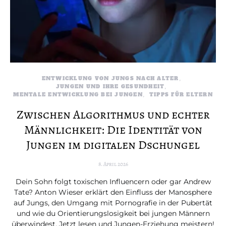
ENTWICKLUNG VON JUNGS NACH ALTER
JUNGEN UND IHRE GESUNDHEIT
MENTALE ENTWICKLUNG BEI JUNGEN
TIPPS FÜR ELTERN
Zwischen Algorithmus und echter
Männlichkeit: Die Identität von
Jungen im digitalen Dschungel
8. April 2026
Dein Sohn folgt toxischen Influencern oder gar Andrew
Tate? Anton Wieser erklärt den Einfluss der Manosphere
auf Jungs, den Umgang mit Pornografie in der Pubertät
und wie du Orientierungslosigkeit bei jungen Männern
überwindest. Jetzt lesen und Jungen-Erziehung meistern!