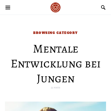
BROWSING CATEGORY
Mentale
Entwicklung bei
Jungen
23 posts