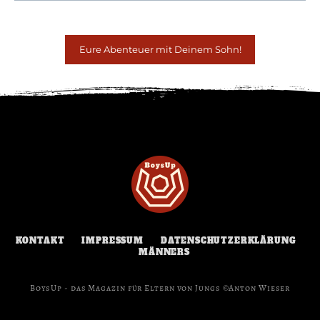
Eure Abenteuer mit Deinem Sohn!
KONTAKT
IMPRESSUM
DATENSCHUTZERKLÄRUNG
MÄNNERS
BoysUp - das Magazin für Eltern von Jungs ©Anton Wieser