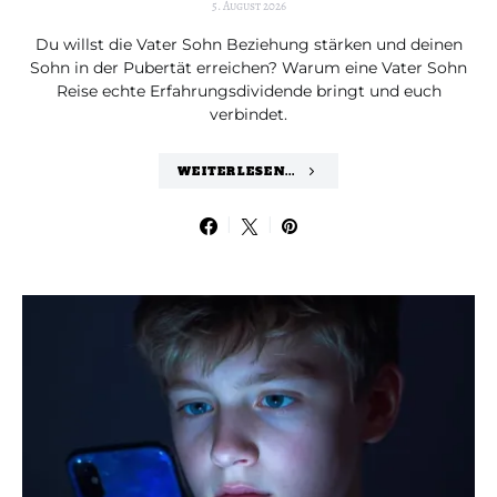
5. August 2026
Du willst die Vater Sohn Beziehung stärken und deinen
Sohn in der Pubertät erreichen? Warum eine Vater Sohn
Reise echte Erfahrungsdividende bringt und euch
verbindet.
WEITERLESEN...