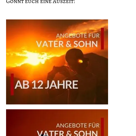
Gönnt euch eine Auszeit: