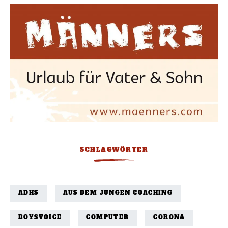
SCHLAGWÖRTER
ADHS
AUS DEM JUNGEN COACHING
BOYSVOICE
COMPUTER
CORONA