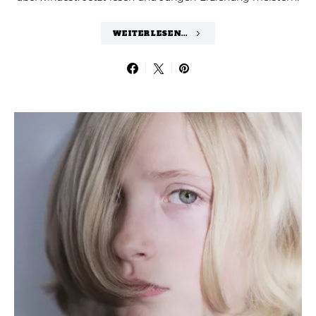
WEITERLESEN...