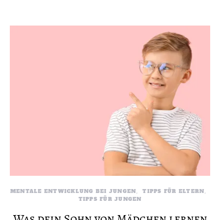
MENTALE ENTWICKLUNG BEI JUNGEN
TIPPS FÜR ELTERN
TIPPS FÜR JUNGEN
Was dein Sohn von Mädchen lernen