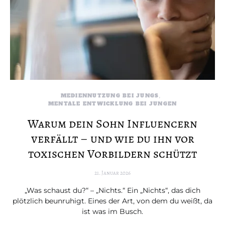
MEDIENNUTZUNG BEI JUNGS
MENTALE ENTWICKLUNG BEI JUNGEN
Warum dein Sohn Influencern
verfällt – und wie du ihn vor
toxischen Vorbildern schützt
21. Januar 2026
„Was schaust du?“ – „Nichts.“ Ein „Nichts“, das dich
plötzlich beunruhigt. Eines der Art, von dem du weißt, da
ist was im Busch.