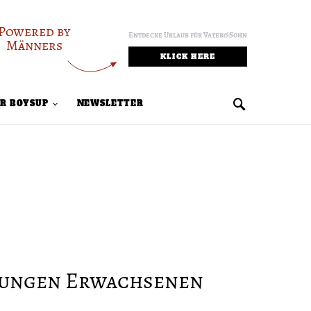
Powered by
Entdecke Urlaub für Vater&Sohn
Männers
KLICK HERE
R BOYSUP
NEWSLETTER
 jungen Erwachsenen