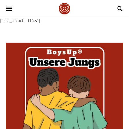
[the_ad id="1143"]