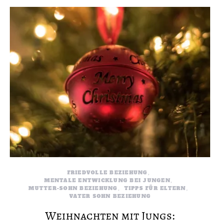
FRIEDVOLLE BEZIEHUNG
MENTALE ENTWICKLUNG BEI JUNGEN
MUTTER-SOHN BEZIEHUNG
TIPPS FÜR ELTERN
VATER SOHN BEZIEHUNG
Weihnachten mit Jungs: