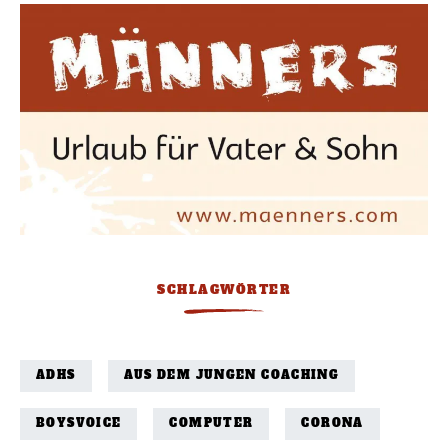
SCHLAGWÖRTER
ADHS
AUS DEM JUNGEN COACHING
BOYSVOICE
COMPUTER
CORONA