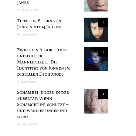
Jahre
21,9K views
Tipps für Eltern von
2
Jungen mit 14 Jahren
7,9K views
Zwischen Algorithmus
3
und echter
Männlichkeit: Die
Identität von Jungen im
digitalen Dschungel
4,6K views
Scham bei Jungen in der
4
Pubertät: Wenn
Schamgefühl schützt –
und wann es ungesund
wird
3,5K views