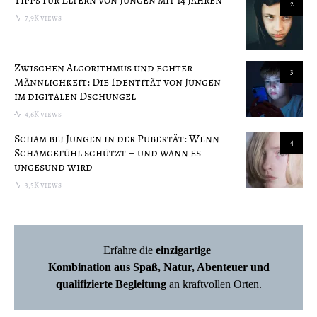
2
7,9K views
Zwischen Algorithmus und echter
3
Männlichkeit: Die Identität von Jungen
im digitalen Dschungel
4,6K views
Scham bei Jungen in der Pubertät: Wenn
4
Schamgefühl schützt – und wann es
ungesund wird
3,5K views
Erfahre die
einzigartige
Kombination aus Spaß, Natur, Abenteuer und
qualifizierte Begleitung
an kraftvollen Orten.